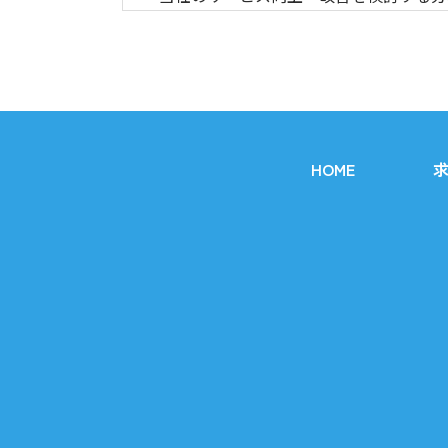
（Cookie情報の取得について）
お客様が当社のWebサイトや当社からの電
または業務委託先を通じて取得し、これを
させていただく場合があります。
HOME
4）個人情報の第三者提供
当社は以下に掲げる場合を除いて、お客様
1．法令に基づく場合
2．人の生命、身体または財産の保護のた
3．公衆衛生の向上または児童の健全な育
4．国の機関もしくは地方公共団体または
同意を得ることにより当該事務の遂行
5）個人情報の開示・訂正・削除
当社はお客様からの開示・訂正・削除の要