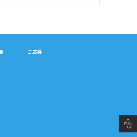
コン等の端末のCookie情報を、当社自ら
用状況に関する統計分析、広告掲載等に利用
要
ご応募
あるとき
を得ることが困難であるとき
て協力する必要がある場合であり、本人の
PAGE
TOP
ている場合を除いて、ご本人確認後に開