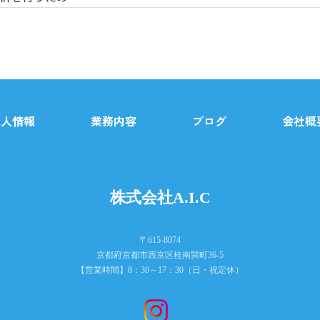
子メールをご覧になった場合には、お客様が使用されているパソ
当社Webサイトご利用時の利便性向上、当社Webサイトの利
求人情報
業務内容
ブログ
会社概
の同意を得ずに個人情報を第三者に提供いたしません。
めに必要がある場合であって、本人の同意を得ることが困難で
株式会社A.I.C
成の推進のために、特に必要がある場合であって、本人の同意
その委託を受けた者が法令の定める事務を遂行することに対し
〒615-8074
に支障を及ぼすおそれがあるとき
京都府京都市西京区桂南巽町36-5
【営業時間】8：30～17：30（日・祝定休）
請があった場合、他の法令の規定により特別の手続が定められ